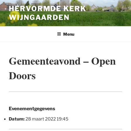
Ga
HERVORMDE KERK
naar
WIJNGAARDEN
de
inhoud
Menu
Gemeenteavond – Open
Doors
Evenementgegevens
Datum:
28 maart 2022 19:45