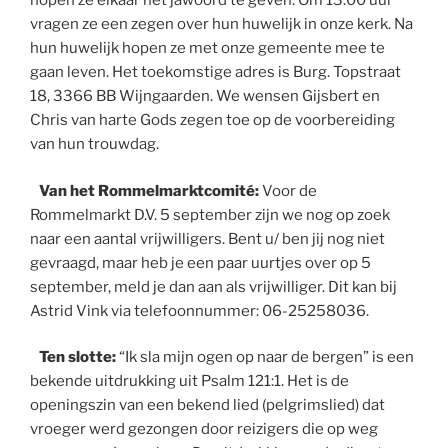
hopen ze elkaar het jawoord te geven. Om 13.00 uur
vragen ze een zegen over hun huwelijk in onze kerk. Na
hun huwelijk hopen ze met onze gemeente mee te
gaan leven. Het toekomstige adres is Burg. Topstraat
18, 3366 BB Wijngaarden. We wensen Gijsbert en
Chris van harte Gods zegen toe op de voorbereiding
van hun trouwdag.
Van het Rommelmarktcomité:
Voor de
Rommelmarkt D.V. 5 september zijn we nog op zoek
naar een aantal vrijwilligers. Bent u/ ben jij nog niet
gevraagd, maar heb je een paar uurtjes over op 5
september, meld je dan aan als vrijwilliger. Dit kan bij
Astrid Vink via telefoonnummer: 06-25258036.
Ten slotte:
“Ik sla mijn ogen op naar de bergen” is een
bekende uitdrukking uit Psalm 121:1. Het is de
openingszin van een bekend lied (pelgrimslied) dat
vroeger werd gezongen door reizigers die op weg