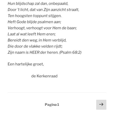
Hun blijdschap zal dan, onbepaald,
Door ’t licht, dat van Zijn aanzicht straalt,
Ten hoogsten toppunt stijgen.
Heft Gode blijde psalmen aan;
Verhoogt, verhoogt voor Hem de baan;
Laat al wat leeft Hem eren;
Bereidt den weg, in Hem verblijd,
Die door de vlakke velden rijdt;
Zijn
n
aam is HEER der heren. (Psalm 68:2)
Een hartelijke groet,
de Kerkenraad
Berichten
Volg
Pagina
1
pagi
paginering