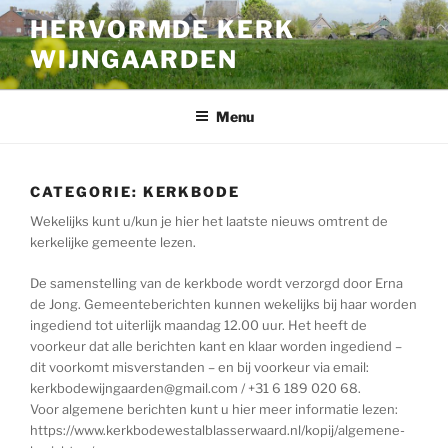
Ga
HERVORMDE KERK
naar
WIJNGAARDEN
de
inhoud
Menu
CATEGORIE:
KERKBODE
Wekelijks kunt u/kun je hier het laatste nieuws omtrent de
kerkelijke gemeente lezen.
De samenstelling van de kerkbode wordt verzorgd door Erna
de Jong. Gemeenteberichten kunnen wekelijks bij haar worden
ingediend tot uiterlijk maandag 12.00 uur. Het heeft de
voorkeur dat alle berichten kant en klaar worden ingediend –
dit voorkomt misverstanden – en bij voorkeur via email:
kerkbodewijngaarden@gmail.com / +31 6 189 020 68.
Voor algemene berichten kunt u hier meer informatie lezen:
https://www.kerkbodewestalblasserwaard.nl/kopij/algemene-