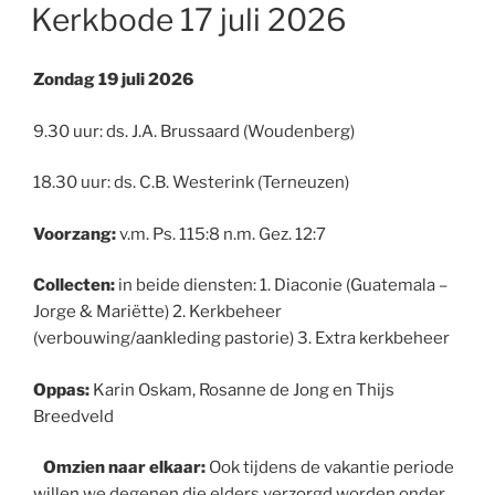
OP
Kerkbode 17 juli 2026
Zondag 19 juli 2026
9.30 uur: ds. J.A. Brussaard (Woudenberg)
18.30 uur: ds. C.B. Westerink (Terneuzen)
Voorzang:
v.m. Ps. 115:8 n.m. Gez. 12:7
Collecten:
in beide diensten: 1. Diaconie (Guatemala –
Jorge & Mariëtte) 2. Kerkbeheer
(verbouwing/aankleding pastorie) 3. Extra kerkbeheer
Oppas:
Karin Oskam, Rosanne de Jong en Thijs
Breedveld
Omzien naar elkaar:
Ook tijdens de vakantie periode
willen we degenen die elders verzorgd worden onder