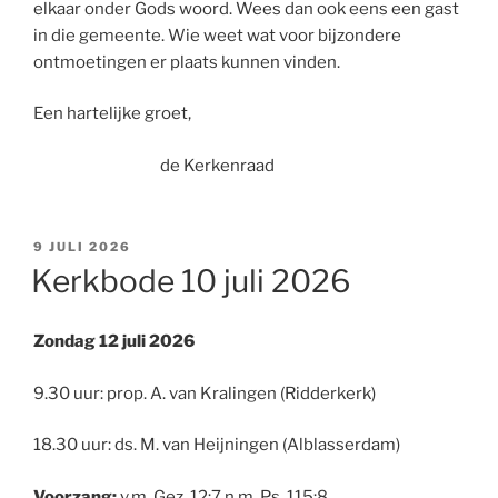
elkaar onder Gods woord. Wees dan ook eens een gast
in die gemeente. Wie weet wat voor bijzondere
ontmoetingen er plaats kunnen vinden.
Een hartelijke groet,
de Kerkenraad
GEPLAATST
9 JULI 2026
OP
Kerkbode 10 juli 2026
Zondag 12 juli 2026
9.30 uur: prop. A. van Kralingen (Ridderkerk)
18.30 uur: ds. M. van Heijningen (Alblasserdam)
Voorzang:
v.m. Gez. 12:7 n.m. Ps. 115:8