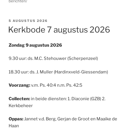
berichten/
GEPLAATST
5 AUGUSTUS 2026
OP
Kerkbode 7 augustus 2026
Zondag 9 augustus 2026
9.30 uur: ds. M.C. Stehouwer (Scherpenzeel)
18.30 uur: ds. J. Muller (Hardinxveld-Giessendam)
Voorzang:
v.m. Ps. 40:4 n.m. Ps. 42:5
Collecten:
in beide diensten: 1. Diaconie (GZB) 2.
Kerkbeheer
Oppas:
Jannet v.d. Berg, Gerjan de Groot en Maaike de
Haan