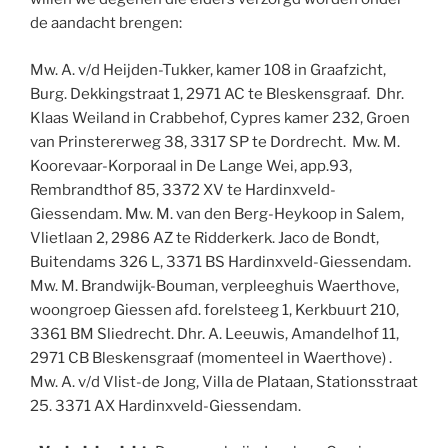
de aandacht brengen:
Mw. A. v/d Heijden-Tukker, kamer 108 in Graafzicht,
Burg. Dekkingstraat 1, 2971 AC te Bleskensgraaf. Dhr.
Klaas Weiland in Crabbehof, Cypres kamer 232, Groen
van Prinstererweg 38, 3317 SP te Dordrecht. Mw. M.
Koorevaar-Korporaal in De Lange Wei, app.93,
Rembrandthof 85, 3372 XV te Hardinxveld-
Giessendam. Mw. M. van den Berg-Heykoop in Salem,
Vlietlaan 2, 2986 AZ te Ridderkerk. Jaco de Bondt,
Buitendams 326 L, 3371 BS Hardinxveld-Giessendam.
Mw. M. Brandwijk-Bouman, verpleeghuis Waerthove,
woongroep Giessen afd. forelsteeg 1, Kerkbuurt 210,
3361 BM Sliedrecht. Dhr. A. Leeuwis, Amandelhof 11,
2971 CB Bleskensgraaf (momenteel in Waerthove) .
Mw. A. v/d Vlist-de Jong, Villa de Plataan, Stationsstraat
25. 3371 AX Hardinxveld-Giessendam.