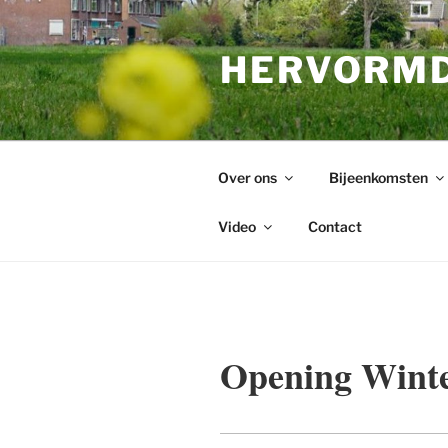
Ga
naar
HERVORMD
de
inhoud
Over ons
Bijeenkomsten
Video
Contact
Opening Wint