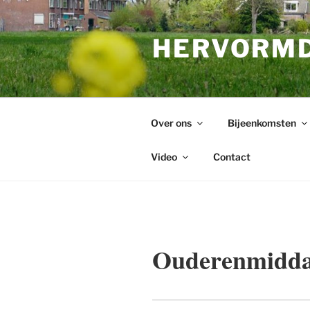
Ga
naar
HERVORMD
de
inhoud
Over ons
Bijeenkomsten
Video
Contact
Ouderenmidd