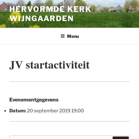
Ga
HERVORMDE KERK
naar
WIJNGAARDEN
de
inhoud
Menu
JV startactiviteit
Evenementgegevens
Datum:
20 september 2019 19:00