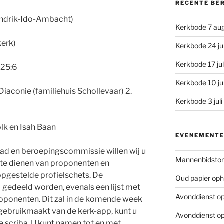
RECENTE BE
Hendrik-Ido-Ambacht)
Kerkbode 7 au
kerk)
Kerkbode 24 ju
Kerkbode 17 ju
. 25:6
Kerkbode 10 ju
 Diaconie (familiehuis Schollevaar) 2.
Kerkbode 3 jul
olk en Isah Baan
EVENEMENT
ad en beroepingscommissie willen wij u
Mannenbidsto
te dienen van proponenten en
 opgestelde profielschets. De
Oud papier oph
p gedeeld worden, evenals een lijst met
Avonddienst
op
oponenten. Dit zal in de komende week
gebruikmaakt van de kerk-app, kunt u
Avonddienst
op
e scriba. U kunt namen tot en met