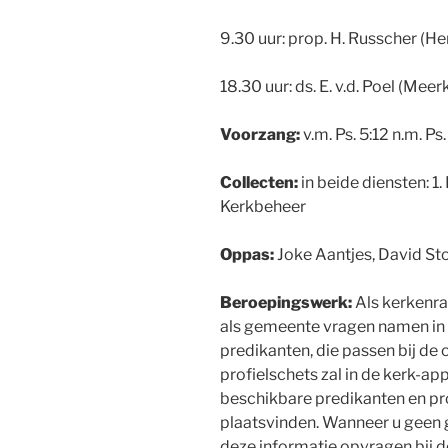
9.30 uur: prop. H. Russcher (
18.30 uur: ds. E. v.d. Poel (Meer
Voorzang:
v.m. Ps. 5:12 n.m. Ps
Collecten:
in beide diensten: 1.
Kerkbeheer
Oppas:
Joke Aantjes, David St
Beroepingswerk:
Als kerkenra
als gemeente vragen namen in 
predikanten, die passen bij de
profielschets zal in de kerk-ap
beschikbare predikanten en pr
plaatsvinden. Wanneer u geen 
deze informatie opvragen bij d