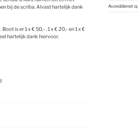
Avonddienst
op
enen bij de scriba. Alvast hartelijk dank
 Boot is er 1 x € 50,- , 1 x € 20,- en 1 x €
el hartelijk dank hiervoor.
d