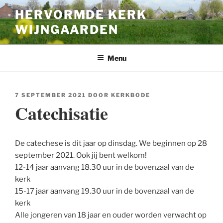
Ga
HERVORMDE KERK
naar
WIJNGAARDEN
de
inhoud
Menu
GEPLAATST
7 SEPTEMBER 2021
DOOR
KERKBODE
OP
Catechisatie
De catechese is dit jaar op dinsdag. We beginnen op 28
september 2021. Ook jij bent welkom!
12-14 jaar aanvang 18.30 uur in de bovenzaal van de
kerk
15-17 jaar aanvang 19.30 uur in de bovenzaal van de
kerk
Alle jongeren van 18 jaar en ouder worden verwacht op