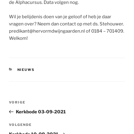
de Alphacursus. Data volgen nog.
Wil je belijdenis doen van je geloof of heb je daar
vragen over? Neem dan contact op met ds. Stehouwer.
predikant@hervormdwijngaarden.nl of 0184 – 701409.
Welkom!
CATEGORIEËN
NIEUWS
Bericht
Vorig
VORIGE
navigatie
bericht
Kerkbode 03-09-2021
Volgend
VOLGENDE
bericht