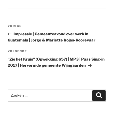
Bericht
Vorig
VORIGE
navigatie
bericht
Impressie | Gemeenteavond over werk in
Guatemala | Jorge & Mariette Rojas-Koorevaar
Volgend
VOLGENDE
bericht
“Zie het Kruis” (Opwekking 657) | MP3 | Paas Sing-in
2017 | Hervormde gemeente Wijngaarden
Zoeken
Zoeke
naar: