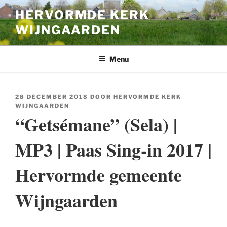
Ga
HERVORMDE KERK
naar
WIJNGAARDEN
de
inhoud
Menu
GEPLAATST
28 DECEMBER 2018
DOOR
HERVORMDE KERK
OP
WIJNGAARDEN
“Getsémane” (Sela) |
MP3 | Paas Sing-in 2017 |
Hervormde gemeente
Wijngaarden