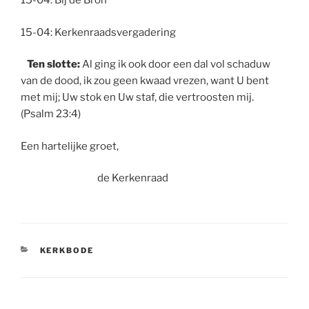
15-04: Bij de Bron
15-04: Kerkenraadsvergadering
Ten slotte:
Al ging ik ook door een dal vol schaduw
van de dood, ik zou geen kwaad vrezen, want U bent
met mij; Uw stok en Uw staf, die vertroosten mij.
(Psalm 23:4)
Een hartelijke groet,
de Kerkenraad
CATEGORIEËN
KERKBODE