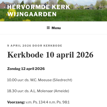
Ga
HERVORMDE KERK
naar
WIJNGAARDEN
de
inhoud
Menu
GEPLAATST
9 APRIL 2026
DOOR
KERKBODE
OP
Kerkbode 10 april 2026
Zondag 12 april 2026
10.00 uur: ds. W.C. Meeuse (Sliedrecht)
18.30 uur: ds. A.L. Molenaar (Ameide)
Voorzang:
v.m. Ps. 134:4 n.m. Ps. 98:1