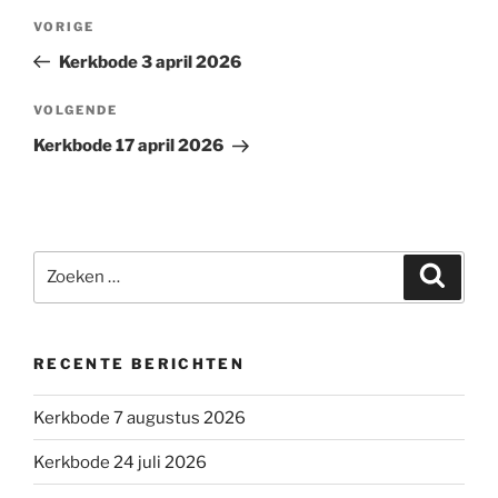
Bericht
Vorig
VORIGE
navigatie
bericht
Kerkbode 3 april 2026
Volgend
VOLGENDE
bericht
Kerkbode 17 april 2026
Zoeken
Zoeke
naar:
RECENTE BERICHTEN
Kerkbode 7 augustus 2026
Kerkbode 24 juli 2026