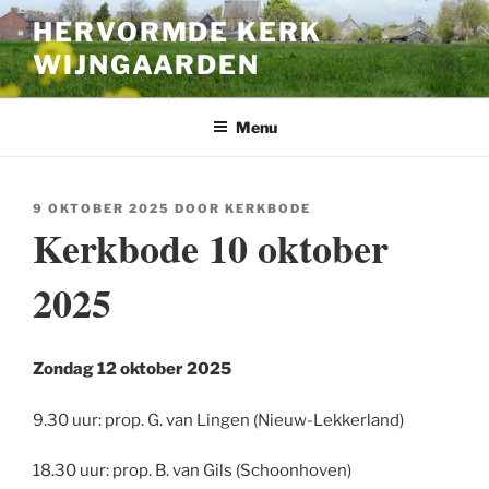
Ga
HERVORMDE KERK
naar
WIJNGAARDEN
de
inhoud
Menu
GEPLAATST
9 OKTOBER 2025
DOOR
KERKBODE
OP
Kerkbode 10 oktober
2025
Zondag 12 oktober 2025
9.30 uur: prop. G. van Lingen (Nieuw-Lekkerland)
18.30 uur: prop. B. van Gils (Schoonhoven)