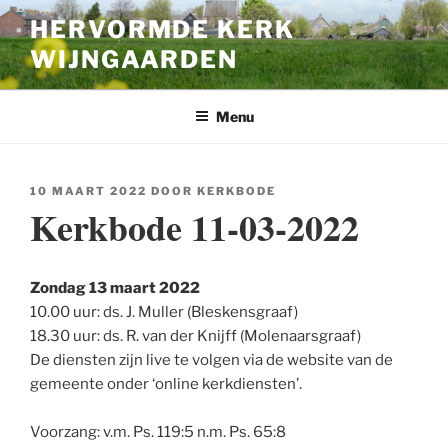
Ga
HERVORMDE KERK
naar
WIJNGAARDEN
de
inhoud
Menu
GEPLAATST
10 MAART 2022
DOOR
KERKBODE
OP
Kerkbode 11-03-2022
Zondag 13 maart 2022
10.00 uur: ds. J. Muller (Bleskensgraaf)
18.30 uur: ds. R. van der Knijff (Molenaarsgraaf)
De diensten zijn live te volgen via de website van de
gemeente onder ‘online kerkdiensten’.
Voorzang: v.m. Ps. 119:5 n.m. Ps. 65:8