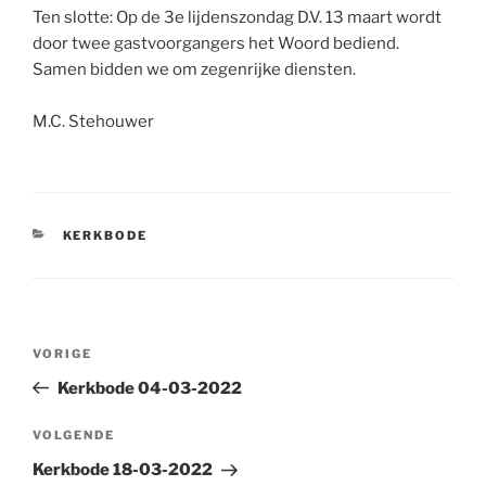
Ten slotte: Op de 3e lijdenszondag D.V. 13 maart wordt
door twee gastvoorgangers het Woord bediend.
Samen bidden we om zegenrijke diensten.​
M.C. Stehouwer
CATEGORIEËN
KERKBODE
Bericht
Vorig
VORIGE
navigatie
bericht
Kerkbode 04-03-2022
Volgend
VOLGENDE
bericht
Kerkbode 18-03-2022