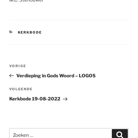
M.C. Stehouwer
CATEGORIEËN
KERKBODE
Bericht
Vorig
VORIGE
navigatie
bericht
Verdieping in Gods Woord – LOGOS
Volgend
VOLGENDE
bericht
Kerkbode 19-08-2022
Zoeken
Zoeke