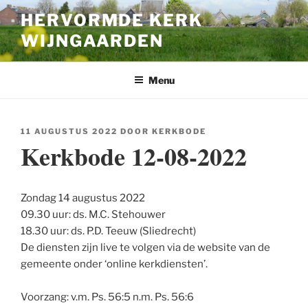
Ga
HERVORMDE KERK
naar
WIJNGAARDEN
de
inhoud
Menu
GEPLAATST
11 AUGUSTUS 2022
DOOR
KERKBODE
OP
Kerkbode 12-08-2022
Zondag 14 augustus 2022
09.30 uur: ds. M.C. Stehouwer
18.30 uur: ds. P.D. Teeuw (Sliedrecht)
De diensten zijn live te volgen via de website van de
gemeente onder ‘online kerkdiensten’.
Voorzang: v.m. Ps. 56:5 n.m. Ps. 56:6