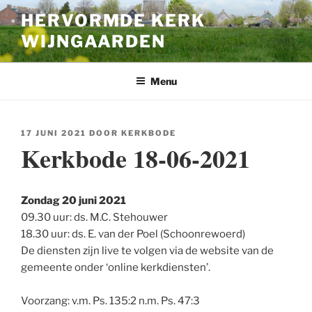
Ga
HERVORMDE KERK
naar
WIJNGAARDEN
de
inhoud
Menu
GEPLAATST
17 JUNI 2021
DOOR
KERKBODE
OP
Kerkbode 18-06-2021
Zondag 20 juni 2021
09.30 uur: ds. M.C. Stehouwer
18.30 uur: ds. E. van der Poel (Schoonrewoerd)
De diensten zijn live te volgen via de website van de
gemeente onder ‘online kerkdiensten’.
Voorzang: v.m. Ps. 135:2 n.m. Ps. 47:3