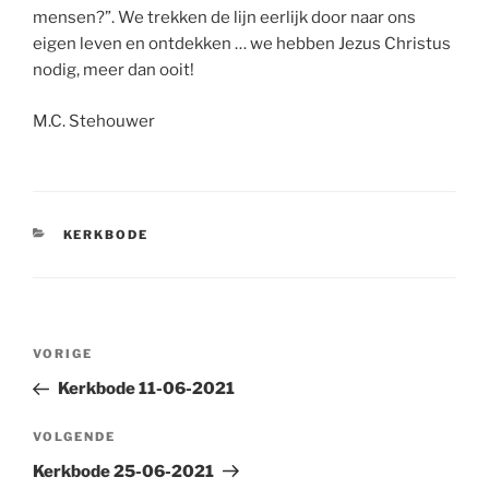
mensen?”. We trekken de lijn eerlijk door naar ons
eigen leven en ontdekken … we hebben Jezus Christus
nodig, meer dan ooit!
M.C. Stehouwer
CATEGORIEËN
KERKBODE
Bericht
Vorig
VORIGE
navigatie
bericht
Kerkbode 11-06-2021
Volgend
VOLGENDE
bericht
Kerkbode 25-06-2021