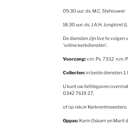
09.30 uur: ds. M.C. Stehouwer
18.30 uur: ds. J.A.H. Jongkind 
De diensten zijn live te volge
‘online kerkdiensten’.
V
oorzang
:
v.m. Ps. 73:12 n.m. P
Collecten:
in beide diensten: 1
U kunt uw liefdegaven overma
0342 7619 27,
of op rek.nr Kerkrentmeester
Oppas:
Karin Oskam en Marit 