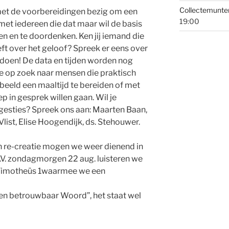
Collectemunte
met de voorbereidingen bezig om een
19:00
 met iedereen die dat maar
wil de basis
len en te doordenken. Ken jij iemand die
ft over het geloof? Spreek er eens over
 doen! De data en
tijden worden nog
e op zoek naar mensen die praktisch
beeld een maaltijd te bereiden of met
ep in gesprek
willen gaan. Wil je
gesties? Spreek ons aan: Maarten Baan,
list, Elise Hoogendijk, ds. Stehouwer.
n re-creatie mogen we weer dienend in
V. zondagmorgen 22 aug. luisteren we
 Timotheüs 1waarmee we een
Een betrouwbaar Woord”, het staat wel