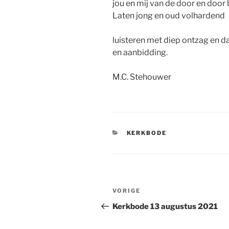
jou en mij van de door en doo
Laten jong en oud volhardend
luisteren met diep ontzag en d
en aanbidding.
M.C. Stehouwer
CATEGORIEËN
KERKBODE
Bericht
Vorig
VORIGE
navigatie
bericht
Kerkbode 13 augustus 2021