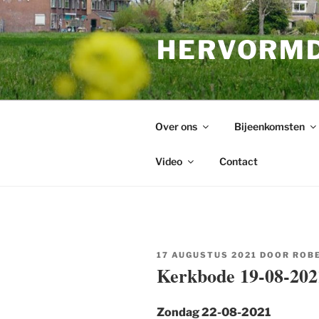
Ga
naar
HERVORMD
de
inhoud
Over ons
Bijeenkomsten
Video
Contact
GEPLAATST
17 AUGUSTUS 2021
DOOR
ROBE
OP
Kerkbode 19-08-202
Zondag
22-08-2021