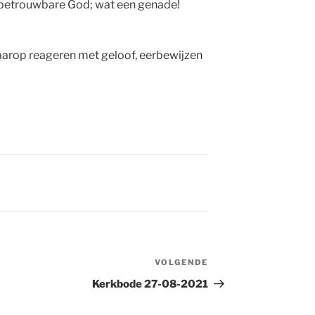
r betrouwbare God; wat een genade!
aarop reageren met geloof, eerbewijzen
VOLGENDE
Volgend
bericht
Kerkbode 27-08-2021