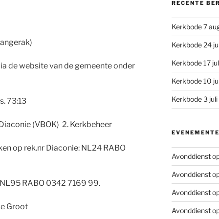
RECENTE BE
Kerkbode 7 au
(Langerak)
Kerkbode 24 ju
Kerkbode 17 ju
n via de website van de gemeente onder
Kerkbode 10 ju
Kerkbode 3 jul
s. 73:13
. Diaconie (VBOK) 2. Kerkbeheer
EVENEMENT
ken op rek.nr Diaconie: NL24 RABO
Avonddienst
op
Avonddienst
op
s: NL95 RABO 0342 7169 99.
Avonddienst
op
de Groot
Avonddienst
op