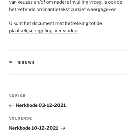
van keuzes en/of om nadere invulling vroeg, is ook de
betreffende ordinantietekst cursief weergegeven.
U kunt het document met betrekking tot de
plaatselijke regeling hier vinden.
CATEGORIEËN
NIEUWS
Bericht
Vorig
VORIGE
navigatie
bericht
Kerkbode 03-12-2021
Volgend
VOLGENDE
bericht
Kerkbode 10-12-2021