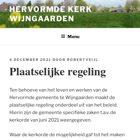
Ga
HERVORMDE KERK
naar
WIJNGAARDEN
de
inhoud
Menu
GEPLAATST
4 DECEMBER 2021
DOOR
ROBERTVEIJL
OP
Plaatselijke regeling
Ten behoeve van het leven en werken van de
Hervormde gemeente te Wijngaarden maakt de
plaatselijke regeling onderdeel uit van het beleid.
Hierin zijn de gemeente specifieke zaken t.a.v. de
kerkorde van juni 2021 weergegeven.
Waar de kerkorde de mogelijkheid gaf tot het maken