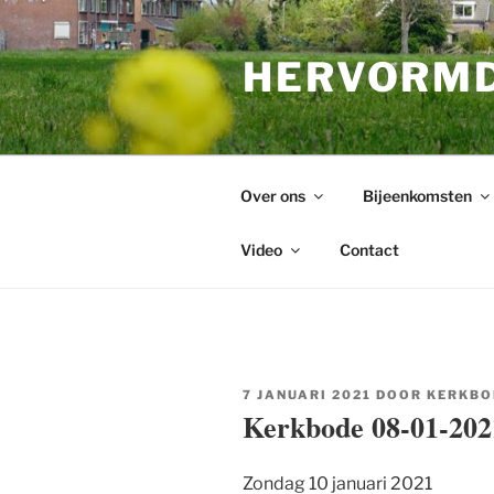
Ga
naar
HERVORMD
de
inhoud
Over ons
Bijeenkomsten
Video
Contact
GEPLAATST
7 JANUARI 2021
DOOR
KERKBO
OP
Kerkbode 08-01-202
Zondag 10 januari 2021