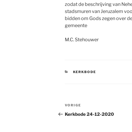
zodat de beschrijving van N
stadsmuren van Jeruzalem voo
bidden om Gods zegen over de
gemeente
M.C. Stehouwer
CATEGORIEËN
KERKBODE
Bericht
Vorig
VORIGE
navigatie
bericht
Kerkbode 24-12-2020