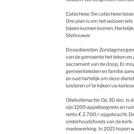
Catechese: De catechese lessen
Ons plan is om het seizoen iet
bijeen kunnen komen. Hartelijk
Stehouwer.
Doopdiensten: Zondagmorgen D.
van de gemeente het teken en 
sacrament van de doop. Er mog
gemeenteleden en familie aanwe
en oud hartelijk om deze diens
luisteren of te kijken via kerkra
Oliebollenactie: Op 30 dec. is d
zijn 1200 appelbeignets en rui
netto € 2.700,= opgebracht. D
onderhoudsfonds van de kerk. A
medewerking. In 2021 hopen wi