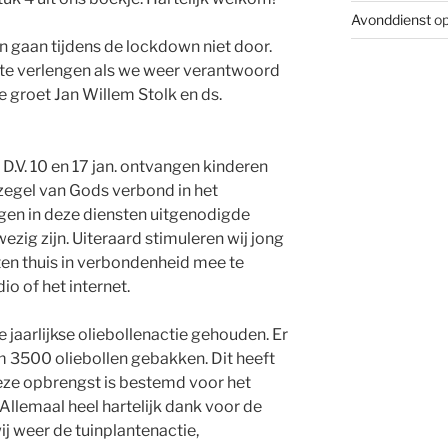
Avonddienst
op
 gaan tijdens de lockdown niet door.
s te verlengen als we weer verantwoord
e groet Jan Willem Stolk en ds.
V. 10 en 17 jan. ontvangen kinderen
zegel van Gods verbond in het
en in deze diensten uitgenodigde
zig zijn. Uiteraard stimuleren wij jong
ten thuis in verbondenheid mee te
dio of het internet.
e jaarlijkse oliebollenactie gehouden. Er
m 3500 oliebollen gebakken. Dit heeft
eze opbrengst is bestemd voor het
llemaal heel hartelijk dank voor de
j weer de tuinplantenactie,