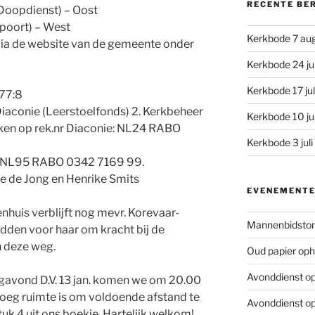
RECENTE BE
(Doopdienst) – Oost
wpoort) – West
Kerkbode 7 au
n via de website van de gemeente onder
Kerkbode 24 ju
Kerkbode 17 ju
 77:8
 Diaconie (Leerstoelfonds) 2. Kerkbeheer
Kerkbode 10 ju
ken op rek.nr Diaconie: NL24 RABO
Kerkbode 3 jul
s: NL95 RABO 0342 7169 99.
ne de Jong en Henrike Smits
EVENEMENT
enhuis verblijft nog mevr. Korevaar-
Mannenbidsto
idden voor haar om kracht bij de
n deze weg.
Oud papier oph
Avonddienst
op
gavond D.V. 13 jan. komen we om 20.00
noeg ruimte is om voldoende afstand te
Avonddienst
op
k 4 uit ons boekje. Hartelijk welkom!