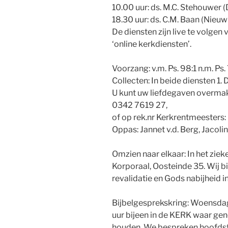
10.00 uur: ds. M.C. Stehouwer 
18.30 uur: ds. C.M. Baan (Nieu
De diensten zijn live te volge
‘online kerkdiensten’.
Voorzang: v.m. Ps. 98:1 n.m. Ps.
Collecten: In beide diensten 1.
U kunt uw liefdegaven overma
0342 7619 27,
of op rek.nr Kerkrentmeester
Oppas: Jannet v.d. Berg, Jacoli
Omzien naar elkaar: In het ziek
Korporaal, Oosteinde 35. Wij b
revalidatie en Gods nabijheid i
Bijbelgesprekskring: Woensda
uur bijeen in de KERK waar ge
houden. We bespreken hoofdstu