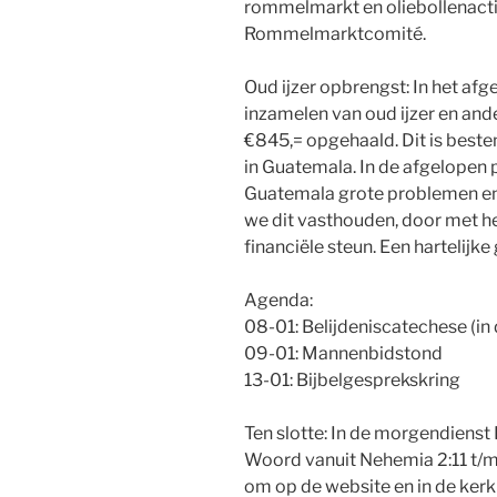
rommelmarkt en oliebollenacti
Rommelmarktcomité.
Oud ijzer opbrengst: In het afg
inzamelen van oud ijzer en an
€845,= opgehaald. Dit is best
in Guatemala. In de afgelopen 
Guatemala grote problemen en
we dit vasthouden, door met h
financiële steun. Een hartelijke 
Agenda:
08-01: Belijdeniscatechese (in 
09-01: Mannenbidstond
13-01: Bijbelgesprekskring
Ten slotte: In de morgendienst 
Woord vanuit Nehemia 2:11 t/m 
om op de website en in de ker