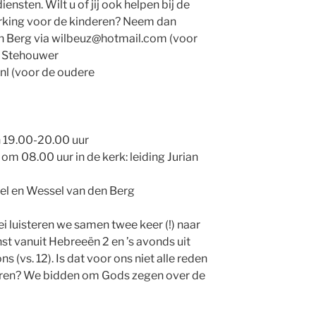
ensten. Wilt u of jij ook helpen bij de
rking voor de kinderen? Neem dan
n Berg via wilbeuz@hotmail.com (voor
a Stehouwer
l (voor de oudere
an 19.00-20.00 uur
08.00 uur in de kerk: leiding Jurian
iel en Wessel van den Berg
ei luisteren we samen twee keer (!) naar
t vanuit Hebreeën 2 en ’s avonds uit
s (vs. 12). Is dat voor ons niet alle reden
teren? We bidden om Gods zegen over de