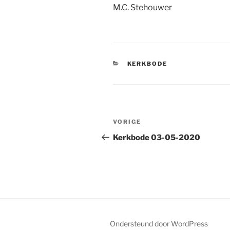
M.C. Stehouwer
CATEGORIEËN
KERKBODE
Bericht
Vorig
VORIGE
navigatie
bericht
Kerkbode 03-05-2020
Ondersteund door WordPress