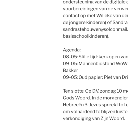
ondersteuning van de digitale di
voorbereidingen van de verwe
contact op met Willeke van de
de jongere kinderen) of Sandr
sandrastehouwer@solconmail.n
basisschoolkinderen).
Agenda:
08-05: Stille tijd: kerk open v
09-05: Mannenbidstond WoW om 
Bakker
09-05: Oud papier: Piet van Dr
Ten slotte: Op D.V. zondag 10 m
Gods Woord. In de morgendiens
Hebreeën 3. Jezus spreekt tot on
om volhardend te blijven luis
verkondiging van Zijn Woord.