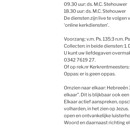
09.30 uur: ds. M.C. Stehouwer
18.30 uur: ds. M.C. Stehouwer
De diensten zijn live te volge
‘online kerkdiensten’.
Voorzang: v.m. Ps. 135:3 n.m. Ps
Collecten: in beide diensten: 1
U kunt uw liefdegaven overma
0342 7619 27.
Of op rek.nr Kerkrentmeester
Oppas: er is geen oppas.
Omzien naar elkaar: Hebreeën 3
elkaar”. Dit is blijkbaar ook e
Elkaar actief aanspreken, ops
volharden, in het zien op Jezus
open en ontvankelijke luisterho
Woord en daarnaast richting el