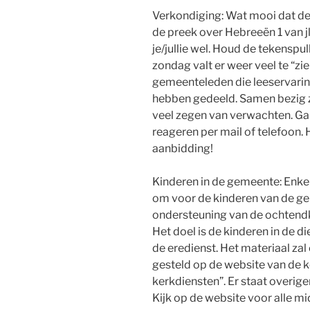
Verkondiging: Wat mooi dat de 
de preek over Hebreeën 1 van j
je/jullie wel. Houd de tekensp
zondag valt er weer veel te “zi
gemeenteleden die leeservarin
hebben gedeeld. Samen bezig
veel zegen van verwachten. Ga 
reageren per mail of telefoon.
aanbidding!
Kinderen in de gemeente: Enke
om voor de kinderen van de ge
ondersteuning van de ochtendk
Het doel is de kinderen in de d
de eredienst. Het materiaal z
gesteld op de website van de ke
kerkdiensten”. Er staat overig
Kijk op de website voor alle mi