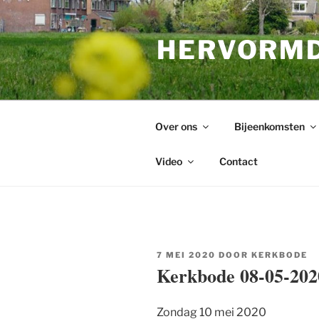
Ga
naar
HERVORMD
de
inhoud
Over ons
Bijeenkomsten
Video
Contact
GEPLAATST
7 MEI 2020
DOOR
KERKBODE
OP
Kerkbode 08-05-202
Zondag 10 mei 2020