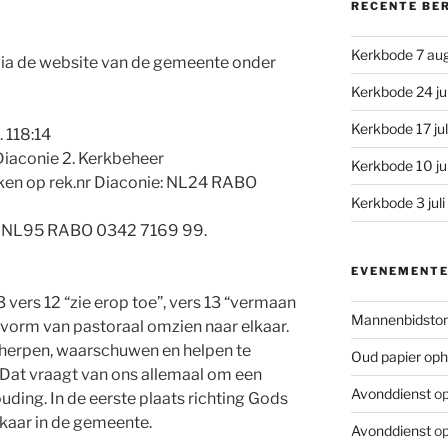
RECENTE BE
Kerkbode 7 au
n via de website van de gemeente onder
Kerkbode 24 ju
Kerkbode 17 ju
. 118:14
. Diaconie 2. Kerkbeheer
Kerkbode 10 ju
ken op rek.nr Diaconie: NL24 RABO
Kerkbode 3 jul
s: NL95 RABO 0342 7169 99.
EVENEMENT
 vers 12 “zie erop toe”, vers 13 “vermaan
Mannenbidsto
en vorm van pastoraal omzien naar elkaar.
cherpen, waarschuwen en helpen te
Oud papier oph
. Dat vraagt van ons allemaal om een
Avonddienst
op
uding. In de eerste plaats richting Gods
kaar in de gemeente.
Avonddienst
op