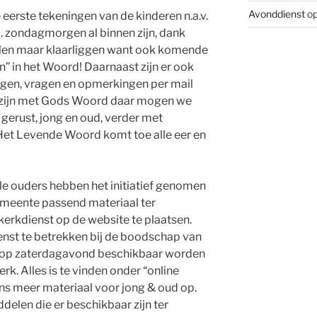
Avonddienst
op
eerste tekeningen van de kinderen n.a.v.
l. zondagmorgen al binnen zijn, dank
ullen maar klaarliggen want ook komende
en” in het Woord! Daarnaast zijn er ook
gen, vragen en opmerkingen per mail
 zijn met Gods Woord daar mogen we
gerust, jong en oud, verder met
 Het Levende Woord komt toe alle eer en
le ouders hebben het initiatief genomen
meente passend materiaal ter
erkdienst op de website te plaatsen.
ienst te betrekken bij de boodschap van
al op zaterdagavond beschikbaar worden
rk. Alles is te vinden onder “online
ens meer materiaal voor jong & oud op.
ddelen die er beschikbaar zijn ter