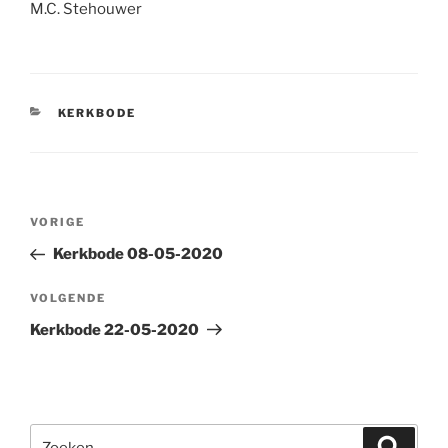
M.C. Stehouwer
CATEGORIEËN
KERKBODE
Bericht
Vorig
VORIGE
navigatie
bericht
Kerkbode 08-05-2020
Volgend
VOLGENDE
bericht
Kerkbode 22-05-2020
Zoeken
Zoeke