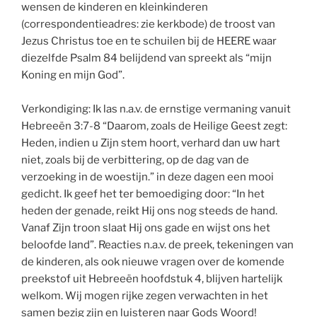
wensen de kinderen en kleinkinderen
(correspondentieadres: zie kerkbode) de troost van
Jezus Christus toe en te schuilen bij de HEERE waar
diezelfde Psalm 84 belijdend van spreekt als “mijn
Koning en mijn God”.
Verkondiging: Ik las n.a.v. de ernstige vermaning vanuit
Hebreeën 3:7-8 “Daarom, zoals de Heilige Geest zegt:
Heden, indien u Zijn stem hoort, verhard dan uw hart
niet, zoals bij de verbittering, op de dag van de
verzoeking in de woestijn.” in deze dagen een mooi
gedicht. Ik geef het ter bemoediging door: “In het
heden der genade, reikt Hij ons nog steeds de hand.
Vanaf Zijn troon slaat Hij ons gade en wijst ons het
beloofde land”. Reacties n.a.v. de preek, tekeningen van
de kinderen, als ook nieuwe vragen over de komende
preekstof uit Hebreeën hoofdstuk 4, blijven hartelijk
welkom. Wij mogen rijke zegen verwachten in het
samen bezig zijn en luisteren naar Gods Woord!