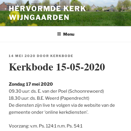
Ga
HERVORMDE KERK
naar
WIJNGAARDEN
de
inhoud
Menu
GEPLAATST
14 MEI 2020
DOOR
KERKBODE
OP
Kerkbode 15-05-2020
Zondag 17 mei 2020
09.30 uur: ds. E. van der Poel (Schoonrewoerd)
18.30 uur: ds. B.E. Weerd (Papendrecht)
De diensten zijn live te volgen via de website van de
gemeente onder ‘online kerkdiensten’.
Voorzang: v.m. Ps. 124:1 n.m. Ps. 54:1