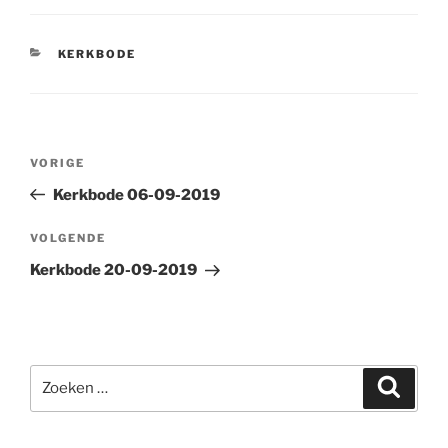
CATEGORIEËN
KERKBODE
Bericht
Vorig
VORIGE
navigatie
bericht
Kerkbode 06-09-2019
Volgend
VOLGENDE
bericht
Kerkbode 20-09-2019
Zoeken
Zoeke
naar: