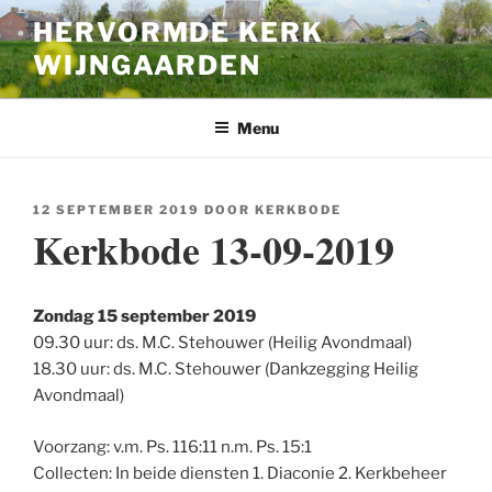
Ga
HERVORMDE KERK
naar
WIJNGAARDEN
de
inhoud
Menu
GEPLAATST
12 SEPTEMBER 2019
DOOR
KERKBODE
OP
Kerkbode 13-09-2019
Zondag 15 september 2019
09.30 uur: ds. M.C. Stehouwer (Heilig Avondmaal)
18.30 uur: ds. M.C. Stehouwer (Dankzegging Heilig
Avondmaal)
Voorzang: v.m. Ps. 116:11 n.m. Ps. 15:1
Collecten: In beide diensten 1. Diaconie 2. Kerkbeheer