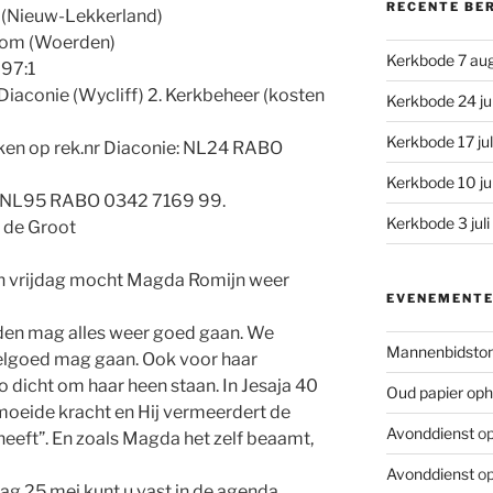
RECENTE BE
en (Nieuw-Lekkerland)
boom (Woerden)
Kerkbode 7 au
 97:1
. Diaconie (Wycliff) 2. Kerkbeheer (kosten
Kerkbode 24 ju
Kerkbode 17 ju
ken op rek.nr Diaconie: NL24 RABO
Kerkbode 10 ju
s: NL95 RABO 0342 7169 99.
Kerkbode 3 jul
t de Groot
 vrijdag mocht Magda Romijn weer
EVENEMENT
den mag alles weer goed gaan. We
Mannenbidsto
telgoed mag gaan. Ook voor haar
o dicht om haar heen staan. In Jesaja 40
Oud papier oph
rmoeide kracht en Hij vermeerdert de
Avonddienst
op
heeft”. En zoals Magda het zelf beaamt,
Avonddienst
op
ag 25 mei kunt u vast in de agenda