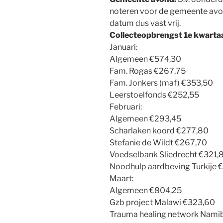
noteren voor de gemeente avon
datum dus vast vrij.
Collecteopbrengst 1e kwartaa
Januari:
Algemeen €574,30
Fam. Rogas €267,75
Fam. Jonkers (maf) €353,50
Leerstoelfonds €252,55
Februari:
Algemeen €293,45
Scharlaken koord €277,80
Stefanie de Wildt €267,70
Voedselbank Sliedrecht €321,
Noodhulp aardbeving Turkije
Maart:
Algemeen €804,25
Gzb project Malawi €323,60
Trauma healing network Nami