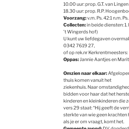
10.00 uur: prop. G.T. van Ling
18.30 uur: prop. R.P. Hoogen
Voorzang:
v.m. Ps. 42:1 n.m. Ps.
Collecten:
in beide diensten: 1
’t Wingerds hof)
U kunt uw liefdegaven overma
0342 7619 27,
of op rek.nr Kerkrentmeester
Oppas:
Jannie Aantjes en Mari
Omzien naar elkaar:
Afgelopen
thuis komen vanuit het
ziekenhuis. Naar omstandighe
bidden voor haar dat het hers
kinderen en kleinkinderen die z
vers 29 staat: “Hij geeft de ve
sterkte van wie geen krachten 
als je er om vraagt, komt het.
Gemeente avond:
D.V. donderd