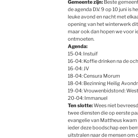
Gemeente zijn:
Beste gemeente
de agenda D.V. 9 op 10 juni is 
leuke avond en nacht met elkaa
opening van het winterwerk dit
maar ook dan hopen we voor ie
ontmoeten.
Agenda:
15-04: Instuif
16-04: Koffie drinken na de oc
16-04: JV
18-04: Censura Morum
18-04: Bezinning Heilig Avond
19-04: Vrouwenbidstond: Weste
20-04: Immanuel
Ten slotte:
Wees niet bevreesd,
twee diensten die op eerste p
evangelie van Mattheus kwam di
ieder deze boodschap een bem
uitstralen naar de mensen om on