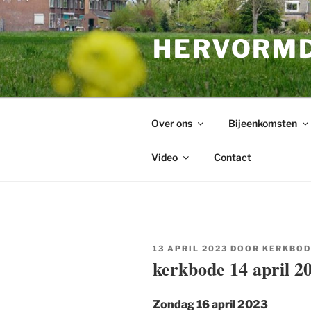
Ga
naar
HERVORMD
de
inhoud
Over ons
Bijeenkomsten
Video
Contact
GEPLAATST
13 APRIL 2023
DOOR
KERKBOD
OP
kerkbode 14 april 2
Zondag 16 april 2023