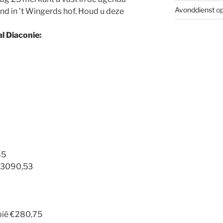
Avonddienst
op
d in ’t Wingerds hof. Houd u deze
l Diaconie:
85
 €3090,53
bië €280,75