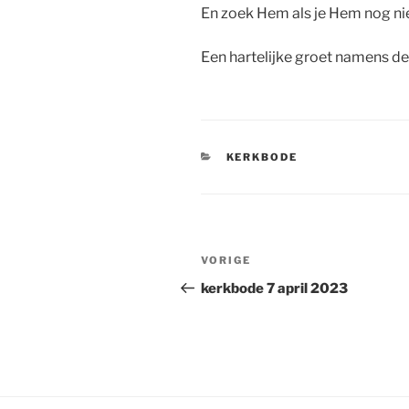
En zoek Hem als je Hem nog ni
Een hartelijke groet namens de
CATEGORIEËN
KERKBODE
Bericht
Vorig
VORIGE
navigatie
bericht
kerkbode 7 april 2023