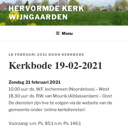
Ga
HERVORMDE KERK
naar
WIJNGAARDEN
de
inhoud
Menu
GEPLAATST
18 FEBRUARI 2021
DOOR
KERKBODE
OP
Kerkbode 19-02-2021
Zondag 21 februari 2021
10.00 uur: ds. W.F. Jochemsen (Noordeloos) – West
18.30 uur: ds. R.W. van Mourik (Alblasserdam) – Oost
De diensten zijn live te volgen via de website van de
gemeente onder ‘online kerkdiensten’.
Voorzang: v.m. Ps. 85:1 n.m. Ps. 146:1