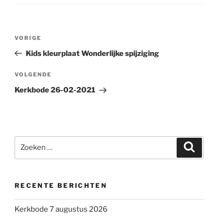
Bericht
Vorig
VORIGE
navigatie
bericht
Kids kleurplaat Wonderlijke spijziging
Volgend
VOLGENDE
bericht
Kerkbode 26-02-2021
Zoeken
Zoeke
naar:
RECENTE BERICHTEN
Kerkbode 7 augustus 2026