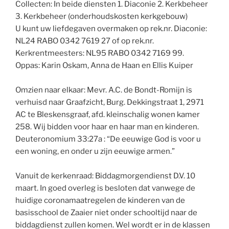
Collecten: In beide diensten 1. Diaconie 2. Kerkbeheer
3. Kerkbeheer (onderhoudskosten kerkgebouw)
U kunt uw liefdegaven overmaken op rek.nr. Diaconie:
NL24 RABO 0342 7619 27 of op rek.nr.
Kerkrentmeesters: NL95 RABO 0342 7169 99.
Oppas: Karin Oskam, Anna de Haan en Ellis Kuiper
Omzien naar elkaar: Mevr. A.C. de Bondt-Romijn is
verhuisd naar Graafzicht, Burg. Dekkingstraat 1, 2971
AC te Bleskensgraaf, afd. kleinschalig wonen kamer
258. Wij bidden voor haar en haar man en kinderen.
Deuteronomium 33:27a : “De eeuwige God is voor u
een woning, en onder u zijn eeuwige armen.”
Vanuit de kerkenraad: Biddagmorgendienst D.V. 10
maart. In goed overleg is besloten dat vanwege de
huidige coronamaatregelen de kinderen van de
basisschool de Zaaier niet onder schooltijd naar de
biddagdienst zullen komen. Wel wordt er in de klassen