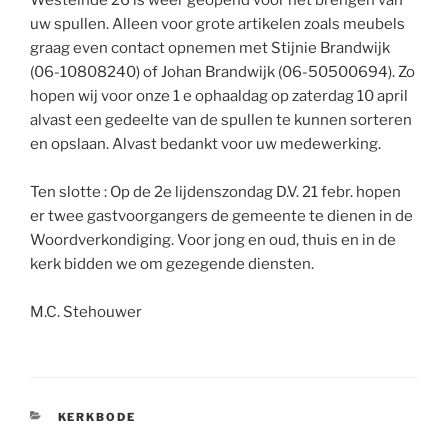
Westeinde 26 is weer geopend voor het brengen van
uw spullen. Alleen voor grote artikelen zoals meubels
graag even contact opnemen met Stijnie Brandwijk
(06-10808240) of Johan Brandwijk (06-50500694). Zo
hopen wij voor onze 1 e ophaaldag op zaterdag 10 april
alvast een gedeelte van de spullen te kunnen sorteren
en opslaan. Alvast bedankt voor uw medewerking.
Ten slotte : Op de 2e lijdenszondag D.V. 21 febr. hopen
er twee gastvoorgangers de gemeente te dienen in de
Woordverkondiging. Voor jong en oud, thuis en in de
kerk bidden we om gezegende diensten.
M.C. Stehouwer
CATEGORIEËN
KERKBODE