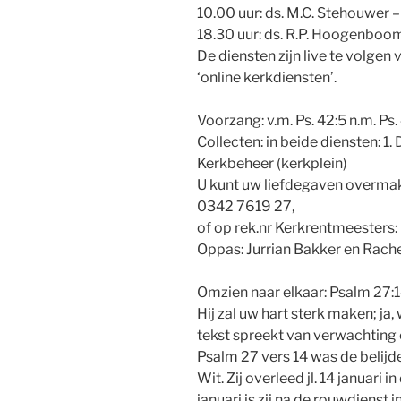
10.00 uur: ds. M.C. Stehouwer 
18.30 uur: ds. R.P. Hoogenboo
De diensten zijn live te volge
‘online kerkdiensten’.
Voorzang: v.m. Ps. 42:5 n.m. Ps.
Collecten: in beide diensten: 1.
Kerkbeheer (kerkplein)
U kunt uw liefdegaven overma
0342 7619 27,
of op rek.nr Kerkrentmeester
Oppas: Jurrian Bakker en Rach
Omzien naar elkaar: Psalm 27:
Hij zal uw hart sterk maken; j
tekst spreekt van verwachting 
Psalm 27 vers 14 was de belijd
Wit. Zij overleed jl. 14 januari 
januari is zij na de rouwdienst 