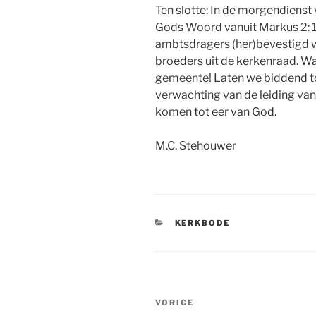
Ten slotte: In de morgendienst v
Gods Woord vanuit Markus 2: 1
ambtsdragers (her)bevestigd 
broeders uit de kerkenraad. Wa
gemeente! Laten we biddend t
verwachting van de leiding va
komen tot eer van God.
M.C. Stehouwer
CATEGORIEËN
KERKBODE
Bericht
Vorig
VORIGE