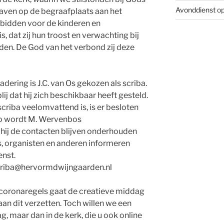
Avonddienst
op
aven op de begraafplaats aan het
bidden voor de kinderen en
, dat zij hun troost en verwachting bij
en. De God van het verbond zij deze
ering is J.C. van Os gekozen als scriba.
ij dat hij zich beschikbaar heeft gesteld.
criba veelomvattend is, is er besloten
Zo wordt M. Wervenbos
 hij de contacten blijven onderhouden
, organisten en anderen informeren
enst.
: scriba@hervormdwijngaarden.nl
oronaregels gaat de creatieve middag
aan dit verzetten. Toch willen we een
, maar dan in de kerk, die u ook online