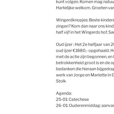
kunt volgen. Komen mag natuur
Hartelijke welkom. Groeten van
Wingerdknopjes: Beste kinderen
zingen? Kom dan naar ons kinde
half vijf in het Wingerds hof. S
Oud ijzer : Het 2e halfjaar va
oud ijzer €1880,- opgehaald. He
met de actie zijn begonnen, en 
betrokkenheid groot is en de o
bedanken die hieraan bijgedrag
werk van Jorge en Mariette in G
Stolk
Agenda:
25-01: Catechese
26-01: Ouderenmiddag: aanvang