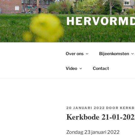
Ga
naar
HERVORMD
de
inhoud
Over ons
Bijeenkomsten
Video
Contact
GEPLAATST
20 JANUARI 2022
DOOR
KERKB
OP
Kerkbode 21-01-202
Zondag 23 januari 2022