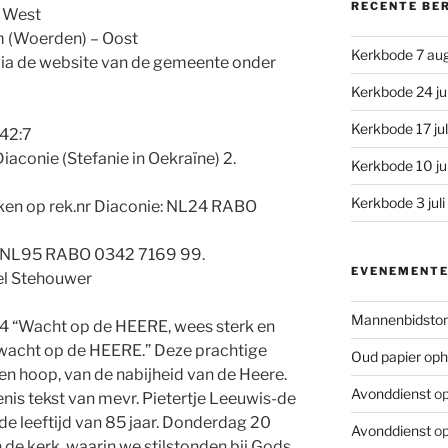
RECENTE BE
– West
m (Woerden) – Oost
Kerkbode 7 au
n via de website van de gemeente onder
Kerkbode 24 ju
Kerkbode 17 ju
 42:7
 Diaconie (Stefanie in Oekraïne) 2.
Kerkbode 10 ju
Kerkbode 3 jul
ken op rek.nr Diaconie: NL24 RABO
s: NL95 RABO 0342 7169 99.
EVENEMENT
el Stehouwer
Mannenbidsto
14 “Wacht op de HEERE, wees sterk en
a, wacht op de HEERE.” Deze prachtige
Oud papier oph
en hoop, van de nabijheid van de Heere.
Avonddienst
op
enis tekst van mevr. Pietertje Leeuwis-de
in de leeftijd van 85 jaar. Donderdag 20
Avonddienst
op
in de kerk, waarin we stilstonden bij Gods