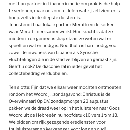
met hun partner in Libanon in actie om praktische hulp
te verlenen, maar ook om te delen wat zij zelf zien: er is
hoop. Zelfs in de diepste duisternis.
Tear steunt haar lokale partner Merath en de kerken
waar Merath mee samenwerkt. Hun kracht is dat ze
midden in de gemeenschap staan: ze weten wat er
speelt en wat er nodig is. Noodhulp is hard nodig, voor
zowel de inwoners van Libanon als Syrische
vluchtelingen die in de stad verblijven en geraakt zijn.
Geeft u ook? De diaconie zal in ieder geval het
collectebedrag verdubbelen.
Ten slotte: Fijn dat we elkaar weer mochten ontmoeten
rondom het Woord j.l. zondagavond: Christus is de
Overwinnaar! Op D.V. zondagmorgen 23 augustus
pakken we de draad weer op in het luisteren naar Gods
Woord uit de Hebreeën nu hoofdstuk 10 vers 1 t/m 18.
We bidden om rijk gezegende erediensten voor
thuisluisteraar en kerkganger, voor jong en oud!