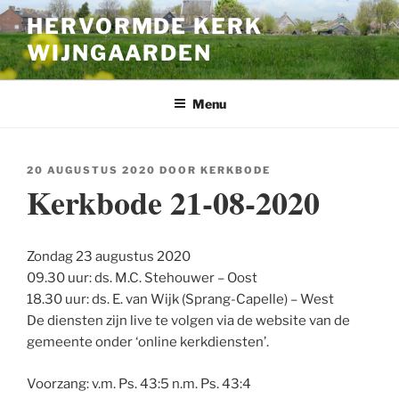
Ga
HERVORMDE KERK
naar
WIJNGAARDEN
de
inhoud
Menu
GEPLAATST
20 AUGUSTUS 2020
DOOR
KERKBODE
OP
Kerkbode 21-08-2020
Zondag 23 augustus 2020
09.30 uur: ds. M.C. Stehouwer – Oost
18.30 uur: ds. E. van Wijk (Sprang-Capelle) – West
De diensten zijn live te volgen via de website van de
gemeente onder ‘online kerkdiensten’.
Voorzang: v.m. Ps. 43:5 n.m. Ps. 43:4