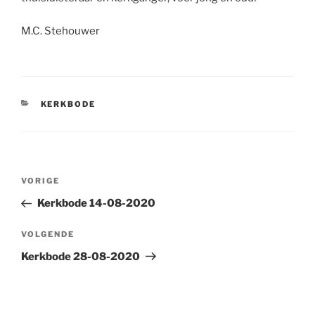
M.C. Stehouwer
CATEGORIEËN
KERKBODE
Bericht
Vorig
VORIGE
navigatie
bericht
Kerkbode 14-08-2020
Volgend
VOLGENDE
bericht
Kerkbode 28-08-2020