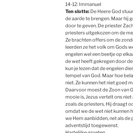
14-12: Immanuel
Ten slotte:
De Heere God stuu
de aarde te brengen. Maar hij
door te geven. De priester Zac
priesters uitgekozen om de me
Ze brachten offers om de zond
leerden ze het volk om Gods wet
engelen wel een beetje op elkaa
de wet heeft gekregen door de 
kun je lezen dat de engelen die
tempel van God. Maar hoe belan
niet. Ze kunnen het niet goed
Daarvoor moest de Zoon van Go
mooie is, Jezus vertelt ons ni
zoals de priesters. Hij draagt o
omdat we de wet niet kunnen h
we Hem aanbidden, net als de 
adventstijd toegewenst.
Hartelijke groeten,