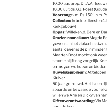
10.00 uur: prop. Dr. A.A. Teeuw
18.30 uur: ds. G.J. Roest (Gouda
Voorzang:
v.m. Ps. 150:1 n.m. Ps
Collecten:
in beide diensten: 
kerkgebouw)
Oppas:
Willeke v.d. Berg en Da
Omzien naar elkaar:
Magda Ro
geweest in het ziekenhuis i.v.m.
aantal dagen is de pijn minder
Maarten Boot mocht ook weer u
situatie blijft nog zorgelijk. 
en mogen we hopen en bidden v
Huwelijksjubileum:
Afgelopen 
Kluiver
50 jaar getrouwd. Het is een rij
spaarde en bewaarde voor elkaa
willen we Arie en Dicky van har
Giftenverantwoording:
Via Mar
voor de kerk.