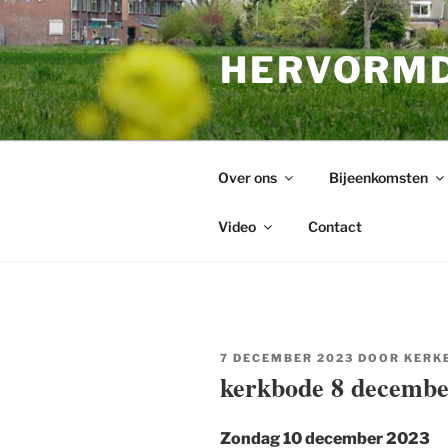
Ga
naar
HERVORMD
de
inhoud
Over ons
Bijeenkomsten
Video
Contact
GEPLAATST
7 DECEMBER 2023
DOOR
KERK
OP
kerkbode 8 decembe
Zondag 10 december 2023