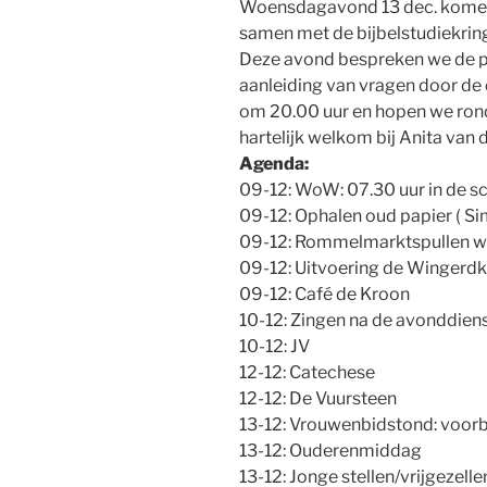
Woensdagavond 13 dec. komen d
samen met de bijbelstudiekrin
Deze avond bespreken we de p
aanleiding van vragen door d
om 20.00 uur en hopen we rond 2
hartelijk welkom bij Anita van d
Agenda:
09-12: WoW: 07.30 uur in de sch
09-12: Ophalen oud papier ( Si
09-12: Rommelmarktspullen w
09-12: Uitvoering de Wingerdkn
09-12: Café de Kroon
10-12: Zingen na de avonddien
10-12: JV
12-12: Catechese
12-12: De Vuursteen
13-12: Vrouwenbidstond: voorb
13-12: Ouderenmiddag
13-12: Jonge stellen/vrijgezelle