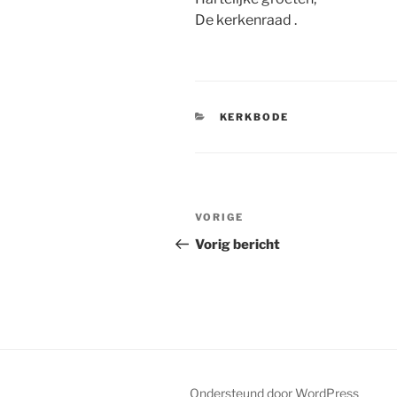
De kerkenraad .
CATEGORIEËN
KERKBODE
Bericht
Vorig
VORIGE
navigatie
bericht
Vorig bericht
Ondersteund door WordPress