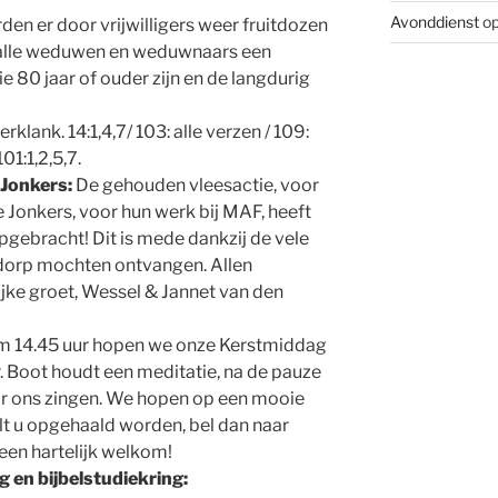
Avonddienst
op
rden er door vrijwilligers weer fruitdozen
en alle weduwen en weduwnaars een
ie 80 jaar of ouder zijn en de langdurig
rklank. 14:1,4,7/ 103: alle verzen / 109:
101:1,2,5,7.
 Jonkers:
De gehouden vleesactie, voor
 Jonkers, voor hun werk bij MAF, heeft
gebracht! Dit is mede dankzij de vele
s dorp mochten ontvangen. Allen
ijke groet, Wessel & Jannet van den
 om 14.45 uur hopen we onze Kerstmiddag
hr. Boot houdt een meditatie, na de pauze
r ons zingen. We hopen op een mooie
lt u opgehaald worden, bel dan naar
een hartelijk welkom!
g en bijbelstudiekring: