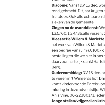
Diaconie:
Vanaf D.V. 15 dec. wo
rond gebracht. Dit jaar krijg
fruitdoos. Ook alle echtparen d
zieken van de gemeente.
Zingen na de avonddienst:
Wee
1,3,5/ 60: 1,3,4/ 36:alle verzen / 
Vleesactie Willem & Mariette
het werk van Willem & Mariette
een bedrag van ruim €6100,- op
bestellingen die we hier in on
daarvoor hartelijk dank! Hartel
Berg.
Ouderenmiddag:
D.V. 13 dec.
te vieren in ’t Wingerds hof. D
komt kinderkoor de Parels voo
middag in deze adventstijd. Wi
Anja Ving, 06-22380171. Ieder
Jonge stellen/vrijgezellen krin