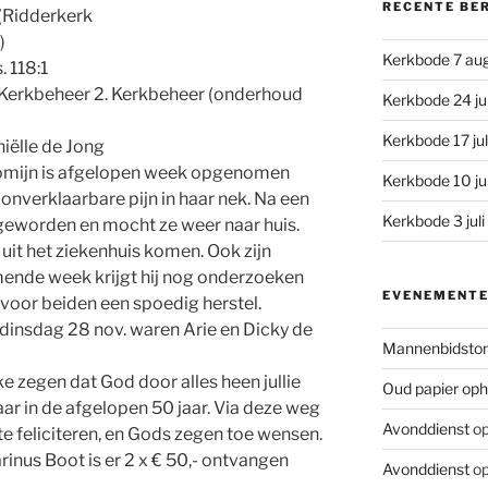
RECENTE BE
 (Ridderkerk
)
Kerkbode 7 au
. 118:1
1. Kerkbeheer 2. Kerkbeheer (onderhoud
Kerkbode 24 ju
Kerkbode 17 ju
niëlle de Jong
mijn is afgelopen week opgenomen
Kerkbode 10 ju
 onverklaarbare pijn in haar nek. Na een
Kerkbode 3 jul
 geworden en mocht ze weer naar huis.
it het ziekenhuis komen. Ook zijn
Komende week krijgt hij nog onderzoeken
EVENEMENT
oor beiden een spoedig herstel.
dinsdag 28 nov. waren Arie en Dicky de
Mannenbidsto
ke zegen dat God door alles heen jullie
Oud papier oph
r in de afgelopen 50 jaar. Via deze weg
Avonddienst
op
te feliciteren, en Gods zegen toe wensen.
inus Boot is er 2 x € 50,- ontvangen
Avonddienst
op