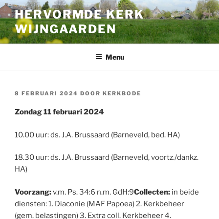
Ga
HERVORMDE KERK
naar
WIJNGAARDEN
de
inhoud
Menu
GEPLAATST
8 FEBRUARI 2024
DOOR
KERKBODE
OP
Zondag 11 februari 2024
10.00 uur: ds. J.A. Brussaard (Barneveld, bed. HA)
18.30 uur: ds. J.A. Brussaard (Barneveld, voortz./dankz.
HA)
Voorzang:
v.m. Ps. 34:6 n.m. GdH:9
Collecten:
in beide
diensten: 1. Diaconie (MAF Papoea) 2. Kerkbeheer
(gem. belastingen) 3. Extra coll. Kerkbeheer 4.