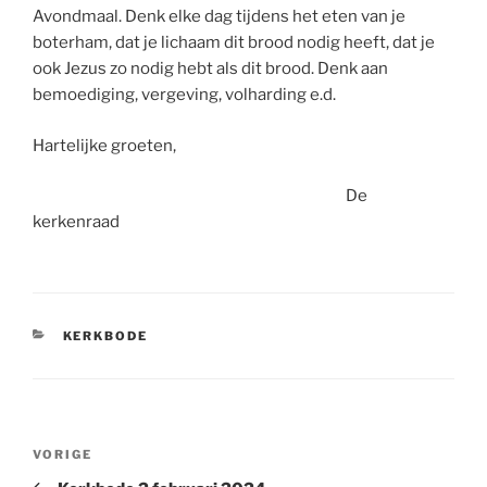
Avondmaal. Denk elke dag tijdens het eten van je
boterham, dat je lichaam dit brood nodig heeft, dat je
ook Jezus zo nodig hebt als dit brood. Denk aan
bemoediging, vergeving, volharding e.d.
Hartelijke groeten,
De
kerkenraad
CATEGORIEËN
KERKBODE
Bericht
Vorig
VORIGE
navigatie
bericht