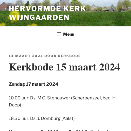
Ga
HERVORMDE KERK
naar
WIJNGAARDEN
de
inhoud
Menu
GEPLAATST
14 MAART 2024
DOOR
KERKBODE
OP
Kerkbode 15 maart 2024
Zondag 17 maart 2024
10.00 uur: Ds. M.C. Stehouwer (Scherpenzeel, bed. H.
Doop)
18.30 uur: Ds. J. Domburg (Aalst)