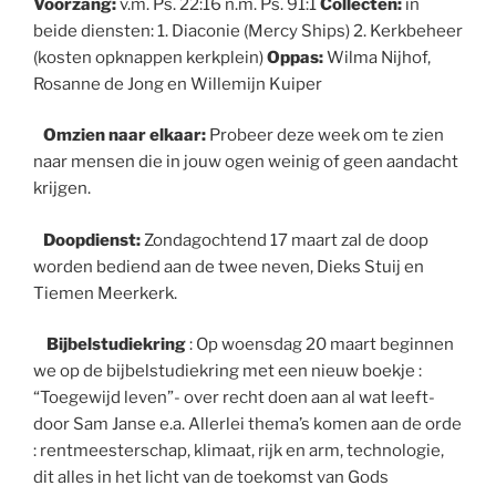
Voorzang:
v.m. Ps. 22:16 n.m. Ps. 91:1
Collecten:
in
beide diensten: 1. Diaconie (Mercy Ships) 2. Kerkbeheer
(kosten opknappen kerkplein)
Oppas:
Wilma Nijhof,
Rosanne de Jong en Willemijn Kuiper
Omzien naar elkaar:
Probeer deze week om te zien
naar mensen die in jouw ogen weinig of geen aandacht
krijgen.
Doopdienst:
Zondagochtend 17 maart zal de doop
worden bediend aan de twee neven, Dieks Stuij en
Tiemen Meerkerk.
Bijbelstudiekring
: Op woensdag 20 maart beginnen
we op de bijbelstudiekring met een nieuw boekje :
“Toegewijd leven”- over recht doen aan al wat leeft-
door Sam Janse e.a. Allerlei thema’s komen aan de orde
: rentmeesterschap, klimaat, rijk en arm, technologie,
dit alles in het licht van de toekomst van Gods