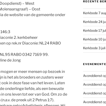
RECENTE BE
 (Doopdienst) – West
 (Molenaarsgraaf) – Oost
Kerkbode 7 au
n via de website van de gemeente onder
Kerkbode 24 ju
Kerkbode 17 ju
. 146:3
 diaconie 2. kerkbeheer
Kerkbode 10 ju
ken op rek.nr Diaconie: NL24 RABO
Kerkbode 3 jul
s: NL95 RABO 0342 7169 99.
line de Jong
EVENEMENT
 mogen er meer mensen op bezoek in
Avonddienst
op
jn is het als broeders en zusters weer
ook in deze fase van het leven. Laten
Avonddienst
op
 de onderlinge liefde, als een bewuste
Avonddienst
op
 in ons leven tot eer van God. Om zo de
 (n.a.v. de preek uit 2 Petrus 1:7).
Avonddienst
op
nbare geloofsbelijdenis afleggen. Hij