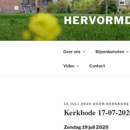
Ga
naar
HERVORMD
de
inhoud
Over ons
Bijeenkomsten
Video
Contact
GEPLAATST
16 JULI 2020
DOOR
KERKBODE
OP
Kerkbode 17-07-202
Zondag 19 juli 2020