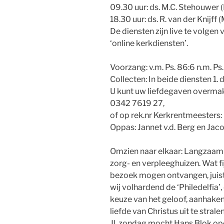
09.30 uur: ds. M.C. Stehouwer
18.30 uur: ds. R. van der Knijff
De diensten zijn live te volge
‘online kerkdiensten’.
Voorzang: v.m. Ps. 86:6 n.m. Ps
Collecten: In beide diensten 1.
U kunt uw liefdegaven overma
0342 7619 27,
of op rek.nr Kerkrentmeester
Oppas: Jannet v.d. Berg en Jaco
Omzien naar elkaar: Langzaam
zorg- en verpleeghuizen. Wat fi
bezoek mogen ontvangen, juist 
wij volhardend de ‘Philedelfia’,
keuze van het geloof, aanhaken
liefde van Christus uit te stralen
Jl. zondag mocht Hans Blok ope